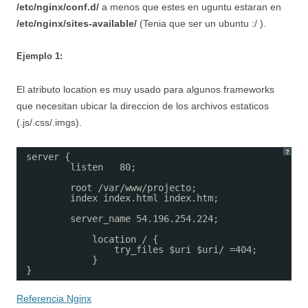
/etc/nginx/conf.d/
a menos que estes en uguntu estaran en
/etc/nginx/sites-available/
(Tenia que ser un ubuntu :/ ).
Ejemplo 1:
El atributo location es muy usado para algunos frameworks
que necesitan ubicar la direccion de los archivos estaticos
(.js/.css/.imgs).
?
server {
listen   80;
root /var/www/projecto;
index index.html index.htm;
server_name 54.196.254.224;
location / {
try_files $uri $uri/ =404;
}
}
Referencia Nginx