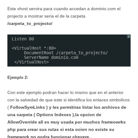
Este vhost servira para cuando accedan a dominio.com el
projecto a mostrar seria el de la carpeta
/carpeta_to_projecto/
?
Listen 80
<VirtualHost *:80>
DocumentRoot /carpeta_to_projecto/
ServerName dominio.com
</VirtualHost>
Ejemplo 2:
Con este ejemplo podran hacer lo mismo que en el anterior
con la salvedad de que este si identifica los enlaces simbolicos
(
FollowSymLinks
) y les permitiras listar los archivos de
una carpeta ( Options Indexes ),la opcion de
AllowOverride all
es muy usada por muchos frameowrks
php para crear sus rutas si esta ocion no existe su
framework no podra funcionar chevere.