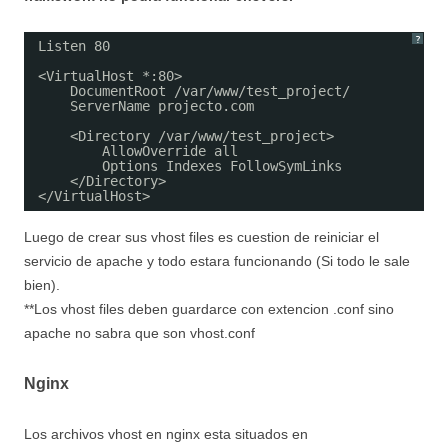
?
Listen 80
<VirtualHost *:80>
DocumentRoot /var/www/test_project/
ServerName projecto.com
<Directory /var/www/test_project>
AllowOverride all
Options Indexes FollowSymLinks
</Directory>
</VirtualHost>
Luego de crear sus vhost files es cuestion de reiniciar el
servicio de apache y todo estara funcionando (Si todo le sale
bien).
**Los vhost files deben guardarce con extencion .conf sino
apache no sabra que son vhost.conf
Nginx
Los archivos vhost en nginx esta situados en