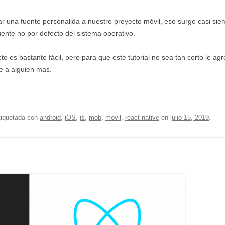
lizar una fuente personalida a nuestro proyecto móvil, eso surge casi sie
fuente no por defecto del sistema operativo.
ecto es bastante fácil, pero para que este tutorial no sea tan corto le 
e a alguien mas.
tiquetada con
android
,
iOS
,
js
,
mob
,
movil
,
react-native
en
julio 15, 2019
.