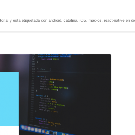
torial
y está etiquetada con
android
,
catalina
,
iOS
,
mac-os
,
react-native
en
di