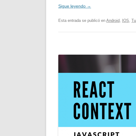
Sigue leyendo
→
Esta entrada se publicó en
Android
,
IOS
,
Tu