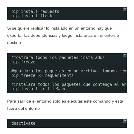
?
pip install requests
pip install flask
Si se quiere replicar lo instalado en un entorno hay que
exportar las dependencias y luego instalarlas en el entorno
destino.
?
#mostrara todos los paquetes instalados
pip freeze
#guardara los paquetes en un archivo llamado requer
pip freeze >> requeriments
#instalara todos los paquetes que contenga el archi
pip install -r fileName
Para salir de el entorno solo es ejecutar este comando y esta
fuera del entorno
?
deactivate 