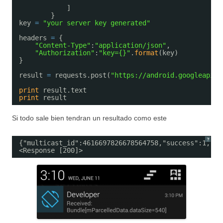
]
}
key 
=
"your server key generated"
headers 
=
{
"Content-Type"
:
"application/json"
,
"Authorization"
:
"key={}"
.
format
(key)
}
result 
=
requests.post(
"https://android.googleapis.
print
result.text
print
result
Si todo sale bien tendran un resultado como este
?
{"multicast_id":4616697826678564758,"success":1,"fa
<Response [200]>