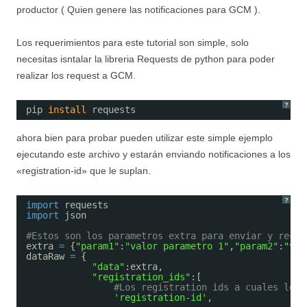
productor ( Quien genere las notificaciones para GCM ).
Los requerimientos para este tutorial son simple, solo
necesitas isntalar la libreria Requests de python para poder
realizar los request a GCM.
?
pip 
install
requests
ahora bien para probar pueden utilizar este simple ejemplo
ejecutando este archivo y estarán enviando notificaciones a los
«registration-id» que le suplan.
?
import
requests
import
json
#Estos son los parametros extra para enviar y recib
extra 
=
{
"param1"
:
"valor parametro 1"
,
"param2"
:
"val
dataRaw 
=
{
"data"
:extra,
"registration_ids"
:[
#Los registration ids a cuales les 
'registration-id'
,