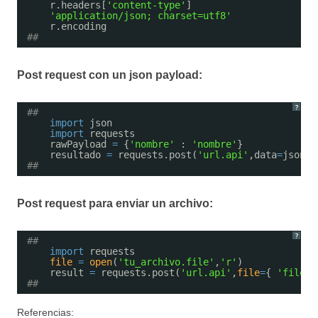
r.headers[
'content-type'
]
'application/json; charset=utf8'
r.encoding
##
Post request con un json payload:
?
##
import
json
import
requests
rawPayload 
=
{
'nombre'
: 
'nombre'
}
resultado 
=
requests.post(
'url.api'
,data
=
json.d
##
Post request para enviar un archivo:
?
##
import
requests
file
=
open
(
'tu_archivo.file'
,
'r'
)
result 
=
requests.post(
'url.api'
,
file
=
{ 
'file'
:
##
Referencias: