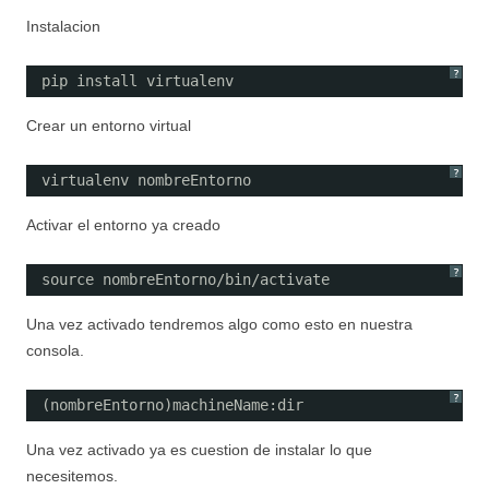
Instalacion
?
pip install virtualenv
Crear un entorno virtual
?
virtualenv nombreEntorno
Activar el entorno ya creado
?
source nombreEntorno/bin/activate
Una vez activado tendremos algo como esto en nuestra
consola.
?
(nombreEntorno)machineName:dir
Una vez activado ya es cuestion de instalar lo que
necesitemos.