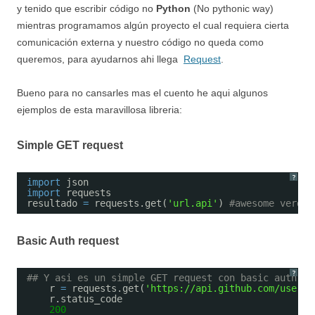
y tenido que escribir código no
Python
(No pythonic way)
mientras programamos algún proyecto el cual requiera cierta
comunicación externa y nuestro código no queda como
queremos, para ayudarnos ahi llega
Request
.
Bueno para no cansarles mas el cuento he aqui algunos
ejemplos de esta maravillosa libreria:
Simple GET request
?
import
json
import
requests
resultado 
=
requests.get(
'url.api'
) 
#awesome verdad
Basic Auth request
?
## Y asi es un simple GET request con basic auth
r 
=
requests.get(
'https://api.github.com/user'
,
r.status_code
200