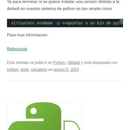
Ya para terminar si se quiere instalar una version distinta a la
default en nuestro sistema de python es tan simple como
?
virtualenv envName -p <<apuntar a un bin de python>
Para mas informacion
Referencia
Esta entrada se publicó en
Python
,
Utilidad
y está etiquetada con
python
,
tools
,
virtualenv
en
agosto 5, 2014
.