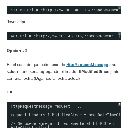
?
String url = "http://54.90.146.118/?randomName=" + 
Javascript
?
var url = "http://54.90.146.118/?randomName=" +(Mat
Opción #2
En el caso de que esten usando
HttpRequestMessage
para
solucionarlo seria agregando el header
IfModifiedSince
junto
con una fecha (Digamos la fecha actual)
C#
?
HttpRequestMessage request = ...
request.Headers.IfModifiedSince = new DateTimeOffse
// Se puede agregar directamente al HTTPClient
HttpClient client = ...