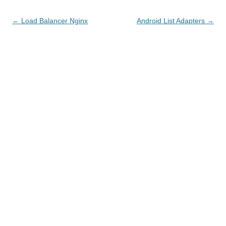
Navegación
←
Load Balancer Nginx
Android List Adapters
→
de
entradas