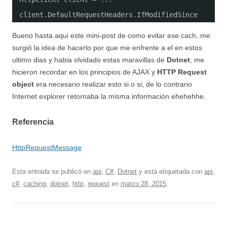
client.DefaultRequestHeaders.IfModifiedSince
Bueno hasta aqui este mini-post de como evitar ese cach, me
surgió la idea de hacerlo por que me enfrente a el en estos
ultimo dias y habia olvidado estas maravillas de
Dotnet
, me
hicieron recordar en los principios de AJAX y
HTTP Request
object
era necesario realizar esto si o si, de lo contrario
Internet explorer retornaba la misma información ehehehhe.
Referencia
HttpRequestMessage
Esta entrada se publicó en
api
,
C#
,
Dotnet
y está etiquetada con
api
,
c#
,
caching
,
dotnet
,
http
,
request
en
marzo 28, 2015
.